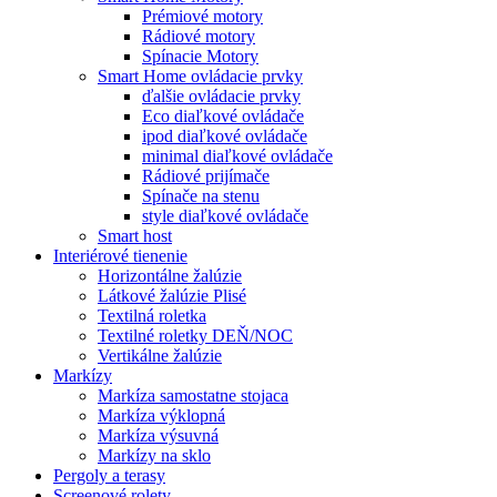
Prémiové motory
Rádiové motory
Spínacie Motory
Smart Home ovládacie prvky
ďalšie ovládacie prvky
Eco diaľkové ovládače
ipod diaľkové ovládače
minimal diaľkové ovládače
Rádiové prijímače
Spínače na stenu
style diaľkové ovládače
Smart host
Interiérové tienenie
Horizontálne žalúzie
Látkové žalúzie Plisé
Textilná roletka
Textilné roletky DEŇ/NOC
Vertikálne žalúzie
Markízy
Markíza samostatne stojaca
Markíza výklopná
Markíza výsuvná
Markízy na sklo
Pergoly a terasy
Screenové rolety