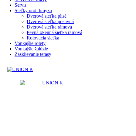
Servis
Sieťky proti hmyzu
Dverová sieťka plisé
Dverová sieťka posuvná
Dverová sieťka rámová
Pevná okenná sieťka rámová
Rolovacia sieťka
Vonkajšie rolety
Vonkajšie žalúzie
Zasklievanie terasy