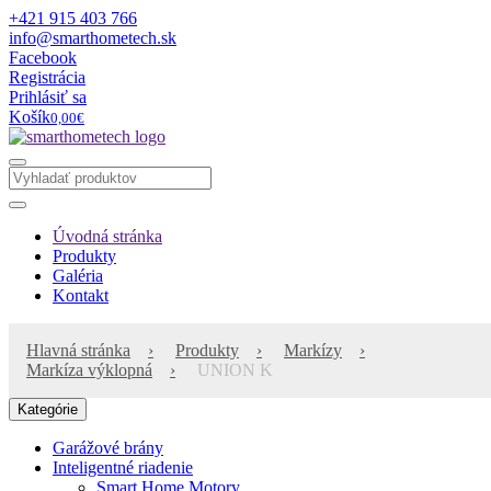
+421 915 403 766
info@smarthometech.sk
Facebook
Registrácia
Prihlásiť sa
Košík
0,00€
Úvodná stránka
Produkty
Galéria
Kontakt
Hlavná stránka
Produkty
Markízy
Markíza výklopná
UNION K
Kategórie
Garážové brány
Inteligentné riadenie
Smart Home Motory