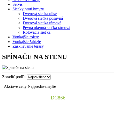
Servis
Sieťky proti hmyzu
Dverová sieťka plisé
Dverová sieťka posuvná
Dverová sieťka rámová
Pevná okenná sieťka rámová
Rolovacia sieťka
Vonkajšie rolety
Vonkajšie žalúzie
Zasklievanie terasy
SPÍNAČE NA STENU
Zoradiť podľa
Akciové ceny
Najpredávanejšie
DC866