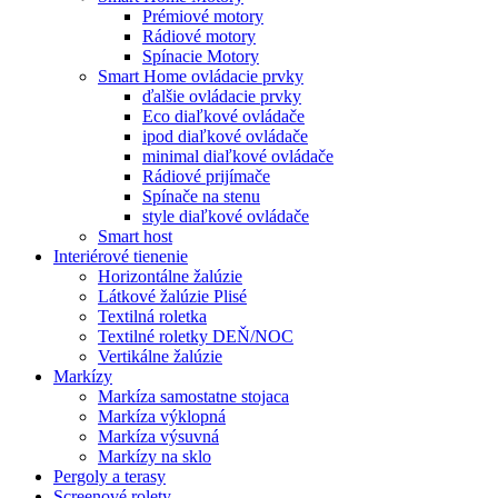
Prémiové motory
Rádiové motory
Spínacie Motory
Smart Home ovládacie prvky
ďalšie ovládacie prvky
Eco diaľkové ovládače
ipod diaľkové ovládače
minimal diaľkové ovládače
Rádiové prijímače
Spínače na stenu
style diaľkové ovládače
Smart host
Interiérové tienenie
Horizontálne žalúzie
Látkové žalúzie Plisé
Textilná roletka
Textilné roletky DEŇ/NOC
Vertikálne žalúzie
Markízy
Markíza samostatne stojaca
Markíza výklopná
Markíza výsuvná
Markízy na sklo
Pergoly a terasy
Screenové rolety