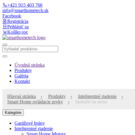
+421 915 403 766
info@smarthometech.sk
Facebook
Registrácia
Prihlásiť sa
Košík
0,00€
Úvodná stránka
Produkty
Galéria
Kontakt
Hlavná stránka
Produkty
Inteligentné riadenie
Smart Home ovládacie prvky
Spínače na stenu
Kategórie
Garážové brány
Inteligentné riadenie
Smart Home Motory