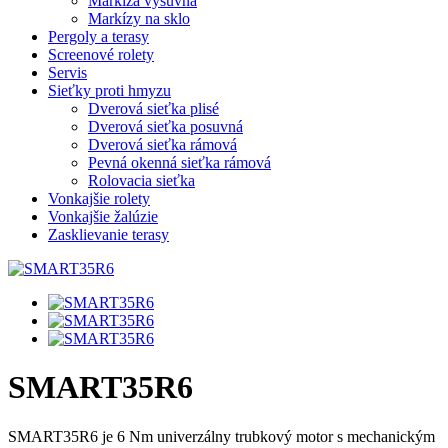
Markíza výsuvná
Markízy na sklo
Pergoly a terasy
Screenové rolety
Servis
Sieťky proti hmyzu
Dverová sieťka plisé
Dverová sieťka posuvná
Dverová sieťka rámová
Pevná okenná sieťka rámová
Rolovacia sieťka
Vonkajšie rolety
Vonkajšie žalúzie
Zasklievanie terasy
SMART35R6
SMART35R6 je 6 Nm univerzálny trubkový motor s mechanickým