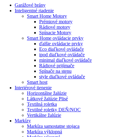
Garážové brány
Inteligentné riadenie
Smart Home Motory
Prémiové motory
Rádiové motory
Spínacie Motory
Smart Home ovládacie prvky
ďalšie ovládacie prvky
Eco diaľkové ovládače
ipod diaľkové ovládače
minimal diaľkové ovládače
Rádiové prijímače
Spínače na stenu
style diaľkové ovládače
Smart host
Interiérové tienenie
Horizontálne žalúzie
Látkové žalúzie Plisé
Textilná roletka
Textilné roletky DEŇ/NOC
Vertikálne žalúzie
Markízy
Markíza samostatne stojaca
Markíza výklopná