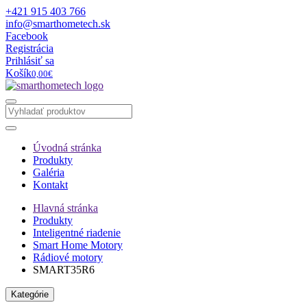
+421 915 403 766
info@smarthometech.sk
Facebook
Registrácia
Prihlásiť sa
Košík
0,00€
Úvodná stránka
Produkty
Galéria
Kontakt
Hlavná stránka
Produkty
Inteligentné riadenie
Smart Home Motory
Rádiové motory
SMART35R6
Kategórie