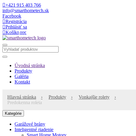
+421 915 403 766
info@smarthometech.sk
Facebook
Registrácia
Prihlásiť sa
Košík
0,00€
Úvodná stránka
Produkty
Galéria
Kontakt
Hlavná stránka
Produkty
Vonkajšie rolety
Predokenna roleta
Kategórie
Garážové brány
Inteligentné riadenie
Smart Home Motory