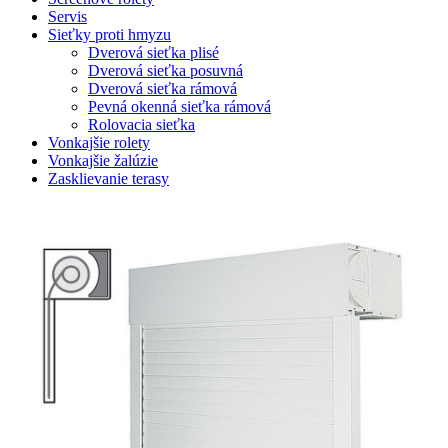
Servis
Sieťky proti hmyzu
Dverová sieťka plisé
Dverová sieťka posuvná
Dverová sieťka rámová
Pevná okenná sieťka rámová
Rolovacia sieťka
Vonkajšie rolety
Vonkajšie žalúzie
Zasklievanie terasy