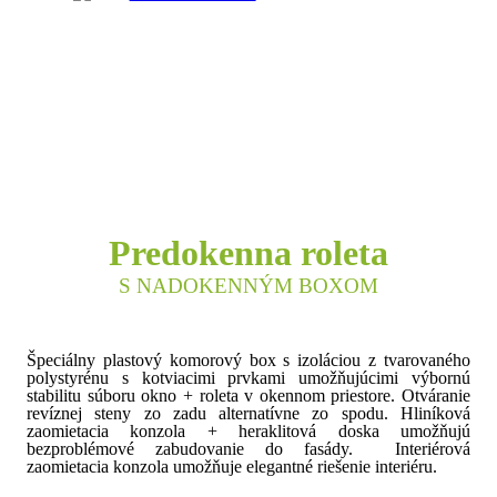
Predokenna roleta
S NADOKENNÝM BOXOM
Špeciálny plastový komorový box s izoláciou z tvarovaného
polystyrénu s kotviacimi prvkami umožňujúcimi výbornú
stabilitu súboru okno + roleta v okennom priestore. Otváranie
revíznej steny zo zadu alternatívne zo spodu. Hliníková
zaomietacia konzola + heraklitová doska umožňujú
bezproblémové zabudovanie do fasády. Interiérová
zaomietacia konzola umožňuje elegantné riešenie interiéru.