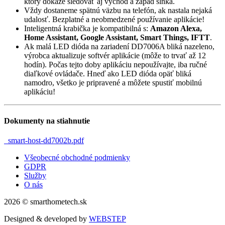
ktorý dokáže sledovať aj východ a západ slnka.
Vždy dostaneme spätnú väzbu na telefón, ak nastala nejaká
udalosť. Bezplatné a neobmedzené používanie aplikácie!
Inteligentná krabička je kompatibilná s:
Amazon Alexa,
Home Assistant, Google Assistant, Smart Things, IFTT
.
Ak malá LED dióda na zariadení DD7006A bliká nazeleno,
výrobca aktualizuje softvér aplikácie (môže to trvať až 12
hodín). Počas tejto doby aplikáciu nepoužívajte, iba ručné
diaľkové ovládače. Hneď ako LED dióda opäť bliká
namodro, všetko je pripravené a môžete spustiť mobilnú
aplikáciu!
Dokumenty na stiahnutie
smart-host-dd7002b.pdf
Všeobecné obchodné podmienky
GDPR
Služby
O nás
2026 © smarthometech.sk
Designed & developed by
WEBSTEP