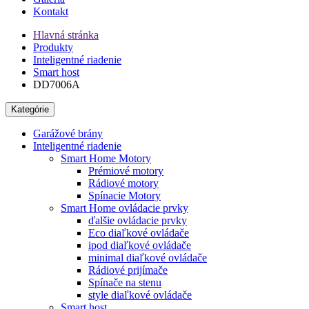
Kontakt
Hlavná stránka
Produkty
Inteligentné riadenie
Smart host
DD7006A
Kategórie
Garážové brány
Inteligentné riadenie
Smart Home Motory
Prémiové motory
Rádiové motory
Spínacie Motory
Smart Home ovládacie prvky
ďalšie ovládacie prvky
Eco diaľkové ovládače
ipod diaľkové ovládače
minimal diaľkové ovládače
Rádiové prijímače
Spínače na stenu
style diaľkové ovládače
Smart host