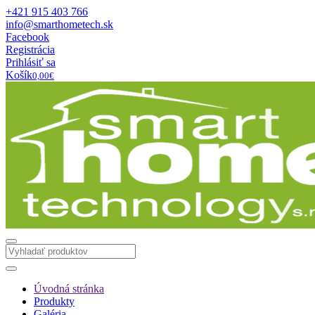
+421 915 403 766
info@smarthometech.sk
Facebook
Registrácia
Prihlásiť sa
Košík
0,00€
Úvodná stránka
Produkty
Galéria