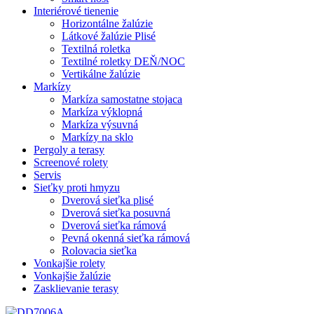
Interiérové tienenie
Horizontálne žalúzie
Látkové žalúzie Plisé
Textilná roletka
Textilné roletky DEŇ/NOC
Vertikálne žalúzie
Markízy
Markíza samostatne stojaca
Markíza výklopná
Markíza výsuvná
Markízy na sklo
Pergoly a terasy
Screenové rolety
Servis
Sieťky proti hmyzu
Dverová sieťka plisé
Dverová sieťka posuvná
Dverová sieťka rámová
Pevná okenná sieťka rámová
Rolovacia sieťka
Vonkajšie rolety
Vonkajšie žalúzie
Zasklievanie terasy