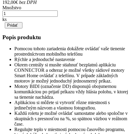
192,00€
bez DPH
Množstvo
ks
Pridať
Popis produktu
Pomocou tohoto zariadenia dokážete ovládať vaše tienenie
prostredníctvom mobilného telefónu
Rýchle a jednoduché nastavenie
Okrem centrály si musíte stiahnuť bezplatnú aplikáciu
CONNECTOR a odteraz je možné všetky rádiové motory
Smart Home ovládať z telefónu. V prípade základných
motorov je možný jednoduchý jednosmerný príkaz.
Motory BIDI (označenie DD) disponujú obojsmernou
komunikáciou po prijatí príkazu vždy hlásia polohu, v ktorej
sa tienenie nachádza.
Aplikáciou si môžete si vytvoriť rôzne miestnosti s
jedinečným názvom a vlastnou fotografiou.
Každú roletu je možné ovládať samostatne alebo spoločne v
skupinách s presnosťou na %, so spätnou väzbou v reálnom
čase.
Regulujte teplo v miestnosti pomocou časového programu,