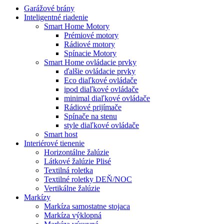
Garážové brány
Inteligentné riadenie
Smart Home Motory
Prémiové motory
Rádiové motory
Spínacie Motory
Smart Home ovládacie prvky
ďalšie ovládacie prvky
Eco diaľkové ovládače
ipod diaľkové ovládače
minimal diaľkové ovládače
Rádiové prijímače
Spínače na stenu
style diaľkové ovládače
Smart host
Interiérové tienenie
Horizontálne žalúzie
Látkové žalúzie Plisé
Textilná roletka
Textilné roletky DEŇ/NOC
Vertikálne žalúzie
Markízy
Markíza samostatne stojaca
Markíza výklopná