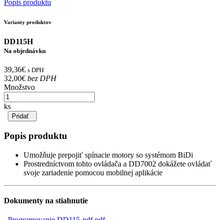
Popis produktu
Varianty produktov
DD115H
Na objednávku
39,36€
s DPH
32,00€
bez DPH
Množstvo
ks
Pridať
Popis produktu
Umožňuje prepojiť spínacie motory so systémom BiDi
Prostredníctvom tohto ovládača a DD7002 dokážete ovládať
svoje zariadenie pomocou mobilnej aplikácie
Dokumenty na stiahnutie
Programovanie DD115-pdf.pdf