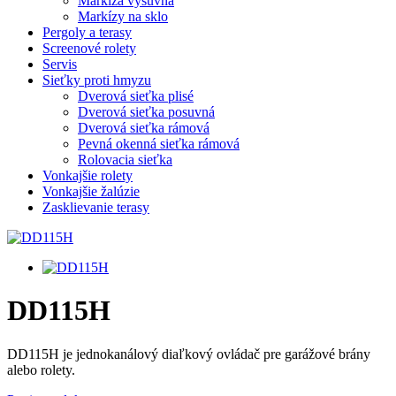
Markíza výsuvná
Markízy na sklo
Pergoly a terasy
Screenové rolety
Servis
Sieťky proti hmyzu
Dverová sieťka plisé
Dverová sieťka posuvná
Dverová sieťka rámová
Pevná okenná sieťka rámová
Rolovacia sieťka
Vonkajšie rolety
Vonkajšie žalúzie
Zasklievanie terasy
DD115H
DD115H je jednokanálový diaľkový ovládač pre garážové brány
alebo rolety.