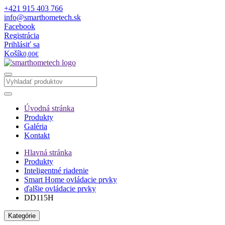
+421 915 403 766
info@smarthometech.sk
Facebook
Registrácia
Prihlásiť sa
Košík
0,00€
Úvodná stránka
Produkty
Galéria
Kontakt
Hlavná stránka
Produkty
Inteligentné riadenie
Smart Home ovládacie prvky
ďalšie ovládacie prvky
DD115H
Kategórie